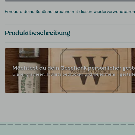
Erneuere deine Schönheitsroutine mit diesen wiederverwendbaren
Produktbeschreibung
Möchtest du dein Geschenk persönlicher gest
Gläser gravieren, T-Shirts bedrucken und vieles mehr - gestalte