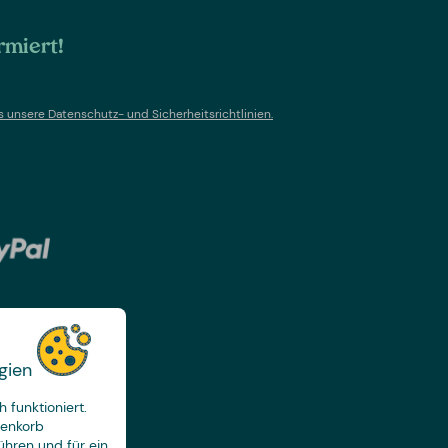
rmiert!
s un
sere Datenschutz- und Sicherheitsrichtlinien.
gien
 funktioniert.
renkorb
ühren und für ein