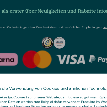
als erster über Neuigkeiten und Rabatte info
t neuen Gadgets, Angeboten, Geschenkideen und persönlichen Empfehlungen.
Lie
Land wechseln
 in die Verwendung von Cookies und ähnlichen Technolo
We have
kse (ja, Cookies) auf unserer Website, damit diese so gut wie möglich
just the thing.
leinen Dateien werden zum Beispiel dafür verwendet, Produkte im Wa
istiken und Analysen für verbesserte und angepasste Inhalte durchzuf