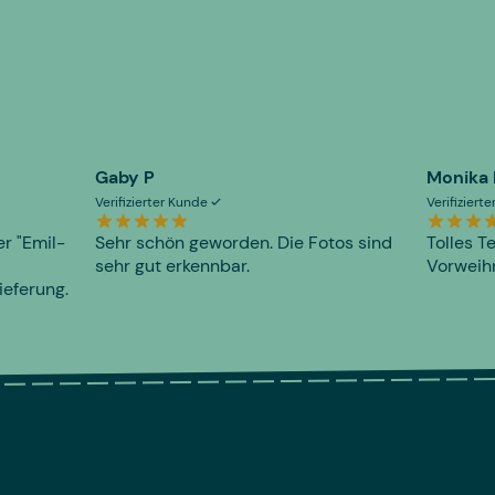
Gaby P
Monika
Verifizierter Kunde
Verifiziert
er "Emil-
Sehr schön geworden. Die Fotos sind
Tolles T
sehr gut erkennbar.
Vorweihn
ieferung.