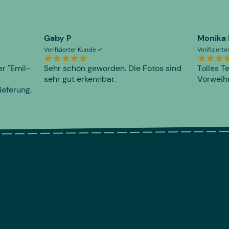
Gaby P
Monika
Verifizierter Kunde
Verifiziert
er "Emil-
Sehr schön geworden. Die Fotos sind
Tolles T
sehr gut erkennbar.
Vorweihn
ieferung.