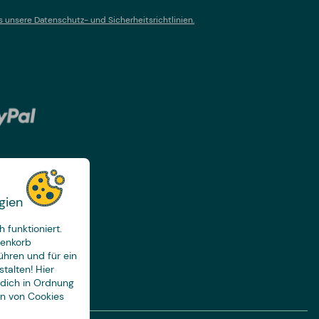
s un
sere Datenschutz- und Sicherheitsrichtlinien.
gien
 funktioniert.
renkorb
ühren und für ein
talten! Hier
 dich in Ordnung
en von Cookies