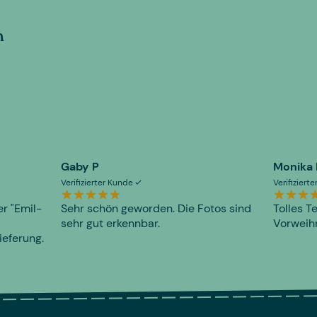
n
Gaby P
Monika
Verifizierter Kunde
Verifiziert
er "Emil-
Sehr schön geworden. Die Fotos sind
Tolles T
sehr gut erkennbar.
Vorweihn
ieferung.