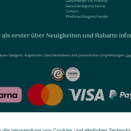
Geschenke für Freund
Geschenkgutscheine
Ostern
Weihnachtsgeschenke
als erster über Neuigkeiten und Rabatte info
t neuen Gadgets, Angeboten, Geschenkideen und persönlichen Empfehlungen.
Lie
Land wechseln
 in die Verwendung von Cookies und ähnlichen Technolo