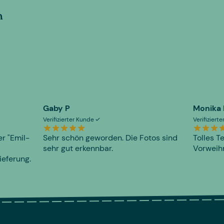
n
Gaby P
Monika
Verifizierter Kunde
Verifiziert
er "Emil-
Sehr schön geworden. Die Fotos sind
Tolles T
sehr gut erkennbar.
Vorweihn
ieferung.