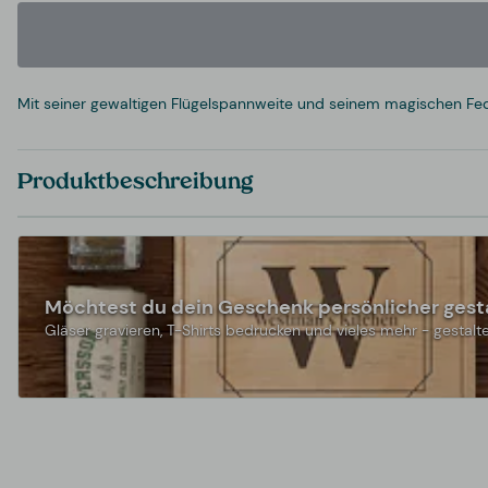
Mit seiner gewaltigen Flügelspannweite und seinem magischen Fede
Produktbeschreibung
Möchtest du dein Geschenk persönlicher gest
Gläser gravieren, T-Shirts bedrucken und vieles mehr - gestalte