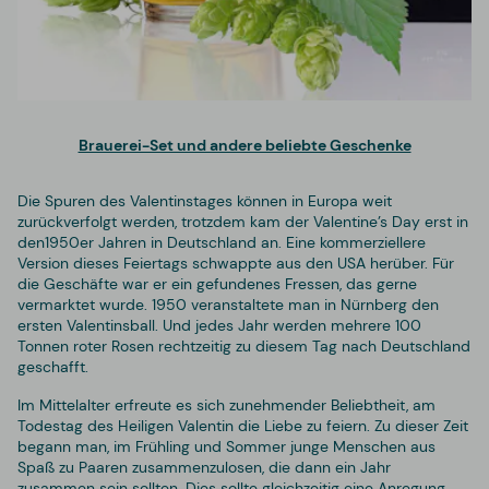
Brauerei-Set und andere beliebte Geschenke
Die Spuren des Valentinstages können in Europa weit
zurückverfolgt werden, trotzdem kam der Valentine’s Day erst in
den1950er Jahren in Deutschland an. Eine kommerziellere
Version dieses Feiertags schwappte aus den USA herüber. Für
die Geschäfte war er ein gefundenes Fressen, das gerne
vermarktet wurde. 1950 veranstaltete man in Nürnberg den
ersten Valentinsball. Und jedes Jahr werden mehrere 100
Tonnen roter Rosen rechtzeitig zu diesem Tag nach Deutschland
geschafft.
Im Mittelalter erfreute es sich zunehmender Beliebtheit, am
Todestag des Heiligen Valentin die Liebe zu feiern. Zu dieser Zeit
begann man, im Frühling und Sommer junge Menschen aus
Spaß zu Paaren zusammenzulosen, die dann ein Jahr
zusammen sein sollten. Dies sollte gleichzeitig eine Anregung