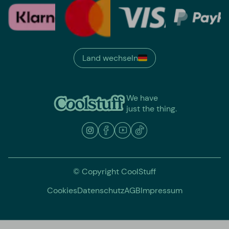
Land wechseln
We have
just the thing.
© Copyright CoolStuff
Cookies
Datenschutz
AGB
Impressum