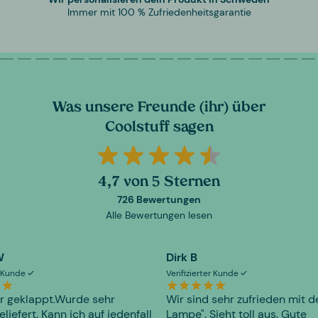
Immer mit 100 % Zufriedenheitsgarantie
Was unsere Freunde (ihr) über
Coolstuff sagen
4,7 von 5 Sternen
726 Bewertungen
Alle Bewertungen lesen
W
Dirk B
er Kunde
Verifizierter Kunde
r geklappt.Wurde sehr
Wir sind sehr zufrieden mit d
eliefert. Kann ich auf jedenfall
Lampe". Sieht toll aus. Gute