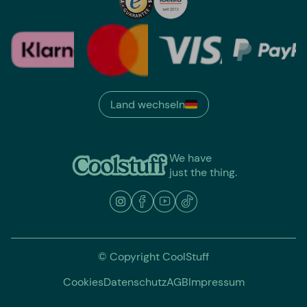
Land wechseln
We have
just the thing.
© Copyright CoolStuff
Cookies
Datenschutz
AGB
Impressum