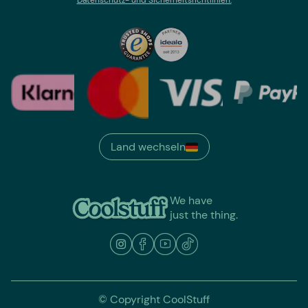
Land wechseln
We have
just the thing.
© Copyright CoolStuff