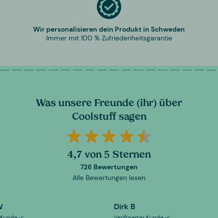
Wir personalisieren dein Produkt in Schweden
Immer mit 100 % Zufriedenheitsgarantie
Was unsere Freunde (ihr) über
Coolstuff sagen
4,7 von 5 Sternen
726 Bewertungen
Alle Bewertungen lesen
W
Dirk B
er Kunde
Verifizierter Kunde