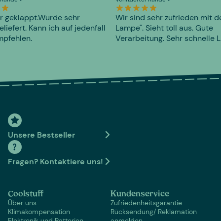
r geklappt.Wurde sehr
Wir sind sehr zufrieden mit d
eliefert. Kann ich auf jedenfall
Lampe". Sieht toll aus. Gute
mpfehlen.
Verarbeitung. Sehr schnelle L
Unsere Bestseller
Fragen? Kontaktiere uns!
Coolstuff
Kundenservice
Über uns
Zufriedenheitsgarantie
Klimakompensation
Rücksendung/ Reklamation
Elektronik und Batterien
anmelden