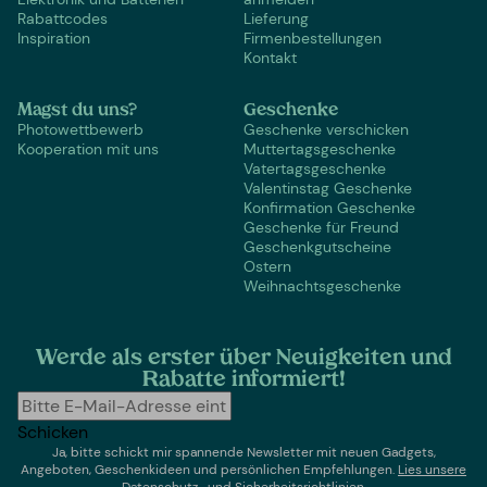
Rabattcodes
Lieferung
Inspiration
Firmenbestellungen
Kontakt
Magst du uns?
Geschenke
Photowettbewerb
Geschenke verschicken
Kooperation mit uns
Muttertagsgeschenke
Vatertagsgeschenke
Valentinstag Geschenke
Konfirmation Geschenke
Geschenke für Freund
Geschenkgutscheine
Ostern
Weihnachtsgeschenke
Werde als erster über Neuigkeiten und
Rabatte informiert!
Schicken
Ja, bitte schickt mir spannende Newsletter mit neuen Gadgets,
Angeboten, Geschenkideen und persönlichen Empfehlungen.
Lies un
sere
Datenschutz- und Sicherheitsrichtlinien.