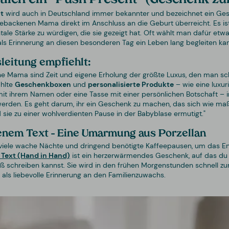
t
wird auch in Deutschland immer bekannter und bezeichnet ein Ges
gebackenen Mama direkt im Anschluss an die Geburt überreicht. Es is
tale Stärke zu würdigen, die sie gezeigt hat. Oft wählt man dafür etw
 als Erinnerung an diesen besonderen Tag ein Leben lang begleiten ka
leitung empfiehlt:
ne Mama sind Zeit und eigene Erholung der größte Luxus, den man sc
ählte
Geschenkboxen
und
personalisierte Produkte
– wie eine luxur
it ihrem Namen oder eine Tasse mit einer persönlichen Botschaft – 
erden. Es geht darum, ihr ein Geschenk zu machen, das sich wie maß
 sie zu einer wohlverdienten Pause in der Babyblase ermutigt."
genem Text – Eine Umarmung aus Porzellan
 viele wache Nächte und dringend benötigte Kaffeepausen, um das En
 Text (Hand in Hand)
ist ein herzerwärmendes Geschenk, auf das d
 schreiben kannst. Sie wird in den frühen Morgenstunden schnell zur
 als liebevolle Erinnerung an den Familienzuwachs.