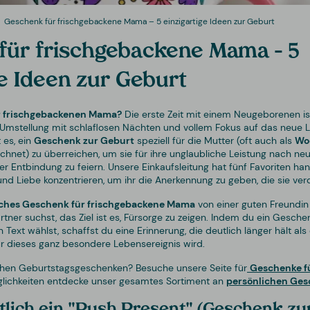
Geschenk für frischgebackene Mama – 5 einzigartige Ideen zur Geburt
für frischgebackene Mama – 5
ge Ideen zur Geburt
r frischgebackenen Mama?
Die erste Zeit mit einem Neugeborenen i
Umstellung mit schlaflosen Nächten und vollem Fokus auf das neue 
 es, ein
Geschenk zur Geburt
speziell für die Mutter (oft auch als
Wo
chnet) zu überreichen, um sie für ihre unglaubliche Leistung nach n
 Entbindung zu feiern. Unsere Einkaufsleitung hat fünf Favoriten hand
nd Liebe konzentrieren, um ihr die Anerkennung zu geben, die sie verd
iches Geschenk für frischgebackene Mama
von einer guten Freundin 
tner suchst, das Ziel ist es, Fürsorge zu zeigen. Indem du ein Gesc
ext wählst, schaffst du eine Erinnerung, die deutlich länger hält al
r dieses ganz besondere Lebensereignis wird.
chen Geburtstagsgeschenken? Besuche unsere Seite für
Geschenke f
glichkeiten entdecke unser gesamtes Sortiment an
persönlichen Ge
tlich ein "Push Present" (Geschenk zu