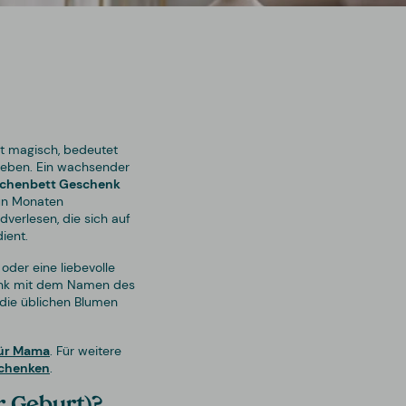
st magisch, bedeutet
Leben. Ein wachsender
chenbett Geschenk
eun Monaten
verlesen, die sich auf
ient.
oder eine liebevolle
henk mit dem Namen des
s die üblichen Blumen
ür Mama
. Für weitere
schenken
.
r Geburt)?