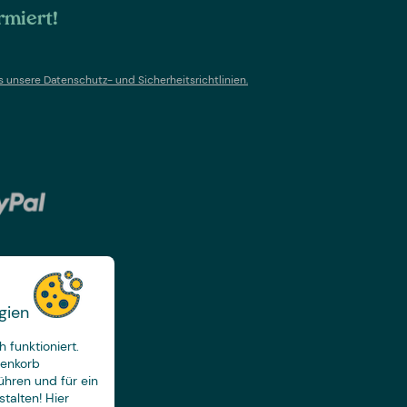
rmiert!
s un
sere Datenschutz- und Sicherheitsrichtlinien.
gien
 funktioniert.
renkorb
ühren und für ein
talten! Hier