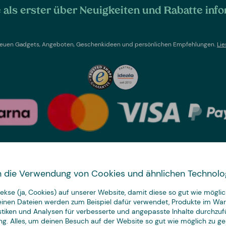
als erster über Neuigkeiten und Rabatte info
t neuen Gadgets, Angeboten, Geschenkideen und persönlichen Empfehlungen.
Lie
Land wechseln
 in die Verwendung von Cookies und ähnlichen Technolo
We have
kse (ja, Cookies) auf unserer Website, damit diese so gut wie möglich
just the thing.
leinen Dateien werden zum Beispiel dafür verwendet, Produkte im Wa
istiken und Analysen für verbesserte und angepasste Inhalte durchzuf
ng. Alles, um deinen Besuch auf der Website so gut wie möglich zu ges