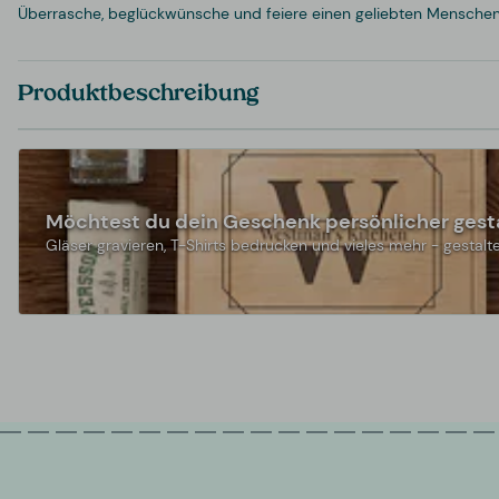
Überrasche, beglückwünsche und feiere einen geliebten Menschen 
Produktbeschreibung
Möchtest du dein Geschenk persönlicher gest
Gläser gravieren, T-Shirts bedrucken und vieles mehr - gestalte