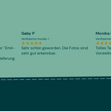
Gaby P
Monika
Verifizierter Kunde
Verifiziert
er "Emil-
Sehr schön geworden. Die Fotos sind
Tolles T
sehr gut erkennbar.
Vorweihn
ieferung.