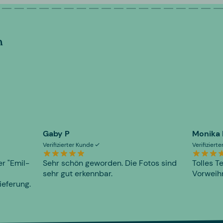
n
Gaby P
Monika
Verifizierter Kunde
Verifiziert
er "Emil-
Sehr schön geworden. Die Fotos sind
Tolles T
sehr gut erkennbar.
Vorweihn
ieferung.