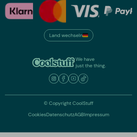
Land wechseln
We have
just the thing.
© Copyright CoolStuff
Cookies
Datenschutz
AGB
Impressum