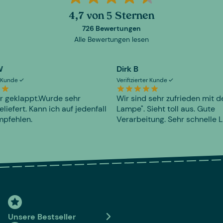
4,7 von 5 Sternen
726 Bewertungen
Alle Bewertungen lesen
W
Dirk B
er Kunde
Verifizierter Kunde
r geklappt.Wurde sehr
Wir sind sehr zufrieden mit d
eliefert. Kann ich auf jedenfall
Lampe". Sieht toll aus. Gute
mpfehlen.
Verarbeitung. Sehr schnelle L
Unsere Bestseller