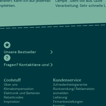
eliefert. Kann ich auf jedenfall
Lampe". Sieht toll aus. Gute
mpfehlen.
Verarbeitung. Sehr schnelle L
Unsere Bestseller
Fragen? Kontaktiere uns!
Coolstuff
Kundenservice
Über uns
Zufriedenheitsgarantie
Klimakompensation
Rücksendung/ Reklamation
Elektronik und Batterien
anmelden
Rabattcodes
Lieferung
Inspiration
Firmenbestellungen
Kontakt