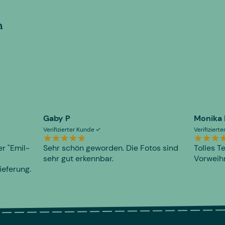
n
Gaby P
Monika
Verifizierter Kunde
Verifiziert
er "Emil-
Sehr schön geworden. Die Fotos sind
Tolles T
sehr gut erkennbar.
Vorweihn
ieferung.