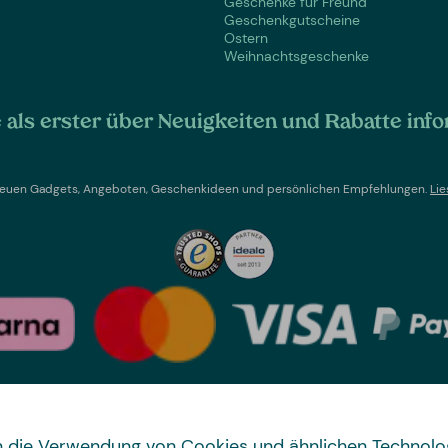
Geschenke für Freund
Geschenkgutscheine
Ostern
Weihnachtsgeschenke
als erster über Neuigkeiten und Rabatte info
t neuen Gadgets, Angeboten, Geschenkideen und persönlichen Empfehlungen.
Lie
Land wechseln
 in die Verwendung von Cookies und ähnlichen Technolo