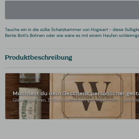
Tauche ein in die süße Schatzkammer von Hogwart - diese Süßigke
Bertie Bott's Bohnen oder wie wäre es mit einem Haufen schleimige
Produktbeschreibung
Möchtest du dein Geschenk persönlicher gest
Gläser gravieren, T-Shirts bedrucken und vieles mehr - gestalte