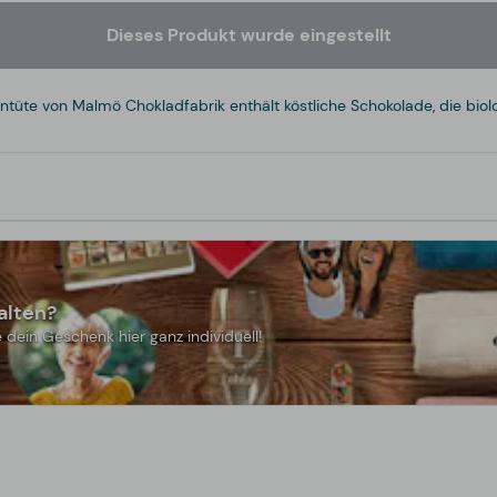
Dieses Produkt wurde eingestellt
te von Malmö Chokladfabrik enthält köstliche Schokolade, die biologi
alten?
 dein Geschenk hier ganz individuell!