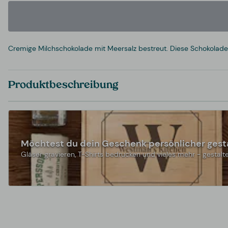
Cremige Milchschokolade mit Meersalz bestreut. Diese Schokoladentü
Produktbeschreibung
Möchtest du dein Geschenk persönlicher gest
Gläser gravieren, T-Shirts bedrucken und vieles mehr - gestalte