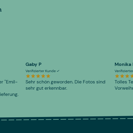
n
Gaby P
Monika
Verifizierter Kunde
Verifiziert
er "Emil-
Sehr schön geworden. Die Fotos sind
Tolles T
sehr gut erkennbar.
Vorweihn
ieferung.